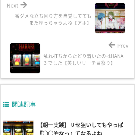
Next
一番ダメな立ち回り方を自覚してても
また座っちゃうよね【アホ】
Prev
乱れ打ちからたどり着いたのはHANA
BIでした【美しいリーチ目祭り】
関連記事
【朝一実践】リセ狙いしてもやっぱ
『○○やなっ』てなるよね