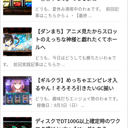
どうも、夏休み満喫中のわぁです。 前回記
事はこちらから↓ ・【最終 ...
【ダンまち】アニメ見たからスロッ
トのえっちな神様と戯れたくてホー
ルへ
どうも、今日はどうしても勝ちたいわぁで
す。 前回実践記事はこちらか ...
【ギルクラ】めっちゃエンピレオ入
るやん！そろそろ引きたいGC揃い
どうも、趣味打ちエンジョイ勢のわぁです。
稼働日：8月3日（日） ...
ディスクでDT100G以上確定時のワク