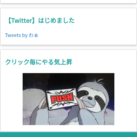
カ
イ
ブ
【Twitter】はじめました
Tweets by わぁ
クリック毎にやる気上昇