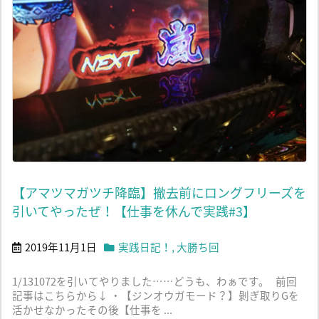
【アマツマガツチ降臨】撤去前にロングフリーズを
引いてやったぜ！【仕事を休んで実践#3】
2019年11月1日
実践日記！
,
大勝ち回
1/131072を引いてやりました……どうも、わぁです。 前回
記事はこちらから↓ ・【ジンオウガモード？】剝ぎ取りGを
活かせなかったその後【仕事を ...