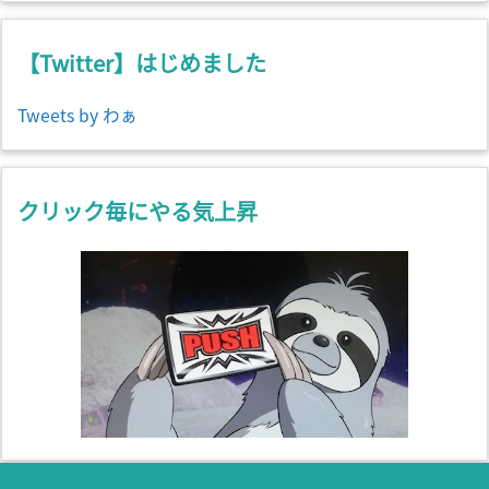
カ
イ
ブ
【Twitter】はじめました
Tweets by わぁ
クリック毎にやる気上昇