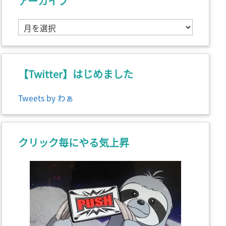
アーカイブ
ア
ー
カ
イ
ブ
【Twitter】はじめました
Tweets by わぁ
クリック毎にやる気上昇