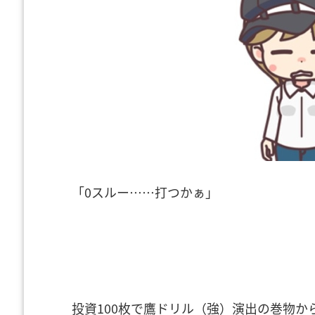
「0スルー……打つかぁ」
投資100枚で鷹ドリル（強）演出の巻物か