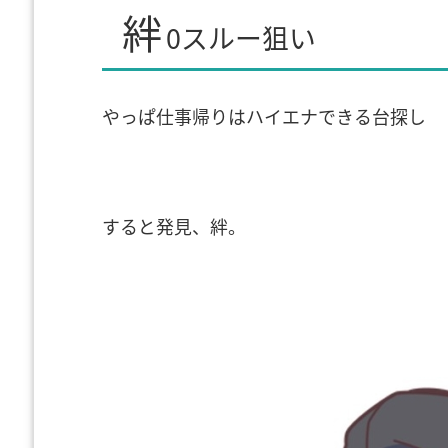
絆
0スルー狙い
やっぱ仕事帰りはハイエナできる台探し
すると発見、絆。