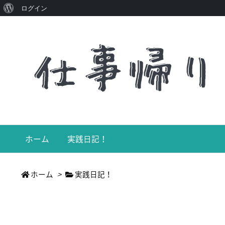
WordPress
ログイン
に
つ
い
て
ホーム
実践日記！
ホーム
>
実践日記！