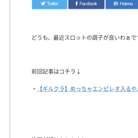
Twitter
Facebook
B!
Hatena
どうも、最近スロットの調子が良いわぁで
前回記事はコチラ↓
・
【ギルクラ】めっちゃエンピレオ入るや