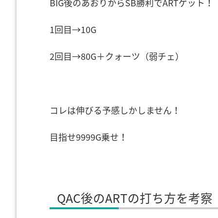
BIG後のあおりからSB勝利でARTゲット！
1回目→10G
2回目→80G＋クォーツ（弱チェ）
コレは伸びる予感しかしません！
目指せ9999G乗せ！
QAC後のARTの打ち方を考察