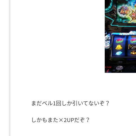
まだベル1回しか引いてないぞ？
しかもまた×2UPだぞ？