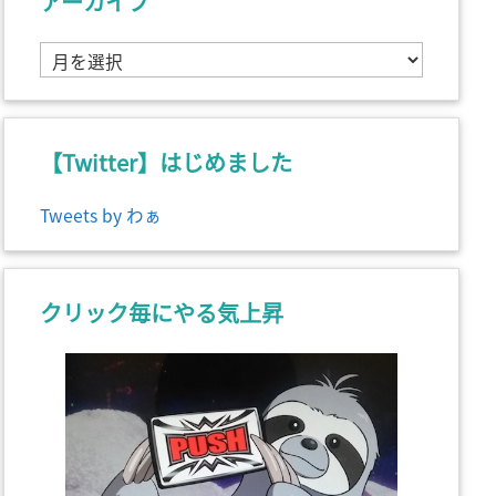
アーカイブ
ア
ー
カ
イ
ブ
【Twitter】はじめました
Tweets by わぁ
クリック毎にやる気上昇