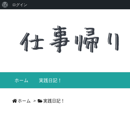
WordPress
ログイン
に
つ
い
て
ホーム
実践日記！
ホーム
>
実践日記！